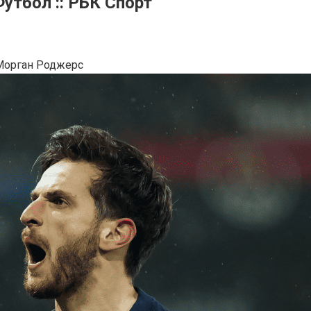
утбол :: РБК Спорт
 Морган Роджерс