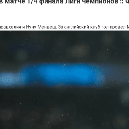
 матче 1/4 финала Лиги чемпионов :: Ф
арацхелия и Нуну Мендеш. За английский клуб гол провел