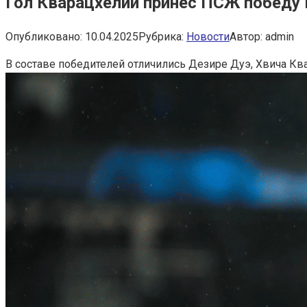
Гол Кварацхелии принес ПСЖ победу в
Опубликовано:
10.04.2025
Рубрика:
Новости
Автор:
admin
В составе победителей отличились Дезире Дуэ, Хвича Кв