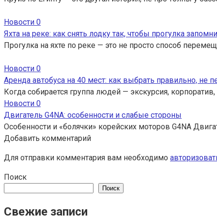
Новости
0
Яхта на реке: как снять лодку так, чтобы прогулка запомн
Прогулка на яхте по реке — это не просто способ перемещ
Новости
0
Аренда автобуса на 40 мест: как выбрать правильно, не 
Когда собирается группа людей — экскурсия, корпоратив,
Новости
0
Двигатель G4NA: особенности и слабые стороны
Особенности и «болячки» корейских моторов G4NA Двига
Добавить комментарий
Для отправки комментария вам необходимо
авторизоват
Поиск
Поиск
Свежие записи