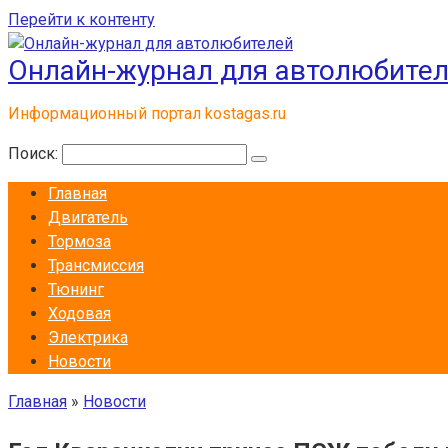
Перейти к контенту
Онлайн-журнал для автолюбите
Информационный портал kostagas.ru
Поиск:
Главная
Двигатель
Тормоза
Трансмиссия
Тюнинг
Ходовая
Электрика
Новости
Главная
»
Новости