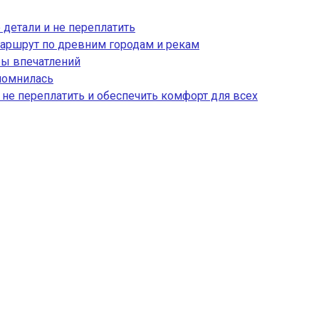
 детали и не переплатить
аршрут по древним городам и рекам
ры впечатлений
апомнилась
, не переплатить и обеспечить комфорт для всех