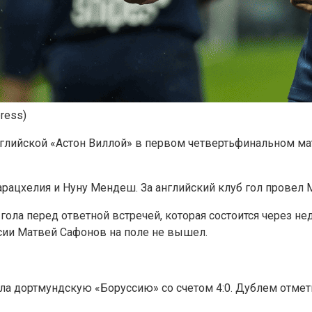
press)
глийской «Астон Виллой» в первом четвертьфинальном ма
арацхелия и Нуну Мендеш. За английский клуб гол провел 
гола перед ответной встречей, которая состоится через н
сии Матвей Сафонов на поле не вышел.
ила дортмундскую «Боруссию» со счетом 4:0. Дублем отме