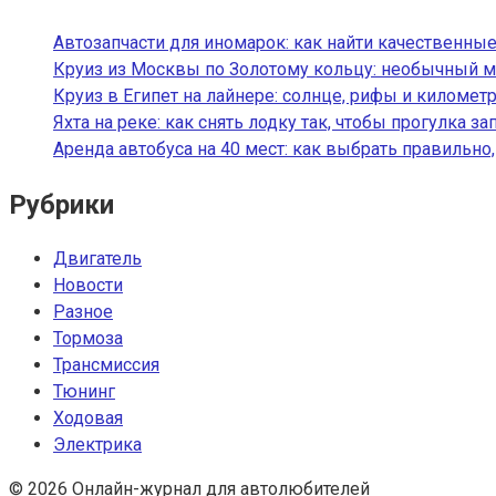
Автозапчасти для иномарок: как найти качественные
Круиз из Москвы по Золотому кольцу: необычный м
Круиз в Египет на лайнере: солнце, рифы и километ
Яхта на реке: как снять лодку так, чтобы прогулка з
Аренда автобуса на 40 мест: как выбрать правильно
Рубрики
Двигатель
Новости
Разное
Тормоза
Трансмиссия
Тюнинг
Ходовая
Электрика
© 2026 Онлайн-журнал для автолюбителей