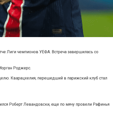
тче Лиги чемпионов УЕФА. Встреча завершилась со
Морган Роджерс.
еделю. Кварацхелия, перешедший в парижский клуб стал
тился Роберт Левандовски, еще по мячу провели Рафинья