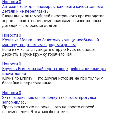
Новости
0
Автозапчасти для иномарок: как найти качественные
детали и не переплатить
Владельцы автомобилей иностранного производства
хорошо знают: своевременная замена изношенных
деталей — это основа долгой
Новости
0
Круиз из Москвы по Золотому кольцу: необычный
маршрут по древним городам и рекам
Если вам хочется увидеть старую Русь не спеша,
держать в руке кружку горячего чая
Новости
0
Круиз в Египет на лайнере: солнце, рифы и километры
впечатлений
Круиз по Египту — это другая история, не про толпы у
бассейна и пересоленные
Новости
0
Яхта на реке: как снять лодку так, чтобы прогулка
запомнилась
Прогулка на яхте по реке — это не просто способ
перемещения. Это атмосфера, вид