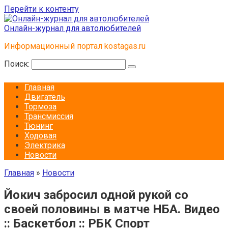
Перейти к контенту
Онлайн-журнал для автолюбителей
Информационный портал kostagas.ru
Поиск:
Главная
Двигатель
Тормоза
Трансмиссия
Тюнинг
Ходовая
Электрика
Новости
Главная
»
Новости
Йокич забросил одной рукой со
своей половины в матче НБА. Видео
:: Баскетбол :: РБК Спорт