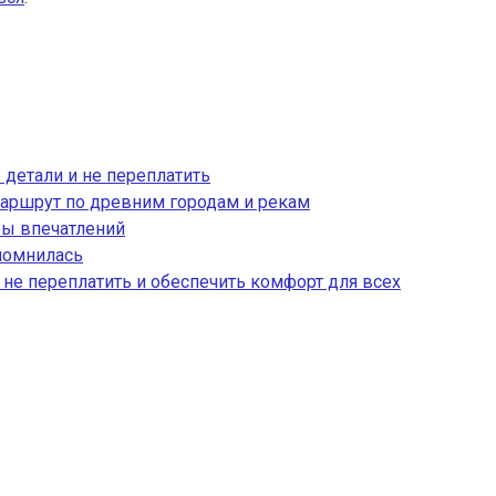
 детали и не переплатить
аршрут по древним городам и рекам
ры впечатлений
апомнилась
, не переплатить и обеспечить комфорт для всех