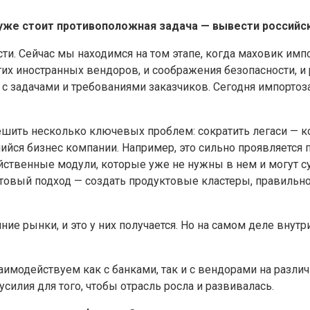
уже стоит противоположная задача — вывести российс
ти. Сейчас мы находимся на том этапе, когда маховик имп
х иностранных вендоров, и соображения безопасности, и р
с задачами и требованиями заказчиков. Сегодня импортоза
ить несколько ключевых проблем: сократить легаси — ко
йся бизнес компании. Например, это сильно проявляется
войственные модули, которые уже не нужны в нем и могут
ктовый подход — создать продуктовые кластеры, правильн
е рынки, и это у них получается. Но на самом деле внутр
имодействуем как с банками, так и с вендорами на различ
илия для того, чтобы отрасль росла и развивалась.