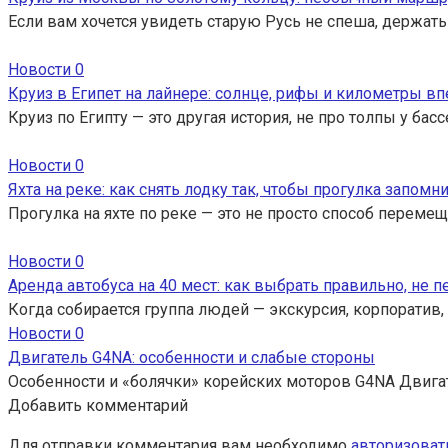
Если вам хочется увидеть старую Русь не спеша, держать
Новости
0
Круиз в Египет на лайнере: солнце, рифы и километры вп
Круиз по Египту — это другая история, не про толпы у ба
Новости
0
Яхта на реке: как снять лодку так, чтобы прогулка запомн
Прогулка на яхте по реке — это не просто способ перемещ
Новости
0
Аренда автобуса на 40 мест: как выбрать правильно, не 
Когда собирается группа людей — экскурсия, корпоратив,
Новости
0
Двигатель G4NA: особенности и слабые стороны
Особенности и «болячки» корейских моторов G4NA Двига
Добавить комментарий
Для отправки комментария вам необходимо
авторизоват