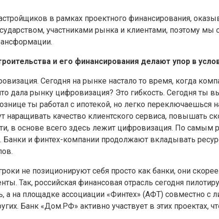
астройщиков в рамках проектного финансирования, оказы
осударством, участниками рынка и клиентами, поэтому мы 
рансформации.
роительства и его финансирования делают упор в усло
фровизация. Сегодня на рынке настало то время, когда ком
то дала рынку цифровизация? Это гибкость. Сегодня ты 
знице ты работал с ипотекой, но легко переключаешься н
ут наращивать качество клиентского сервиса, повышать ск
ти, в основе всего здесь лежит цифровизация. По самым 
а. Банки и финтех-компании продолжают вкладывать ресу
лов.
оки не позиционируют себя просто как банки, они скорее
енты. Так, российская финансовая отрасль сегодня пилотир
, а на площадке ассоциации «Финтех» (АФТ) совместно с 
угих. Банк «Дом.РФ» активно участвует в этих проектах, ч