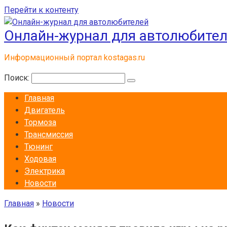
Перейти к контенту
Онлайн-журнал для автолюбите
Информационный портал kostagas.ru
Поиск:
Главная
Двигатель
Тормоза
Трансмиссия
Тюнинг
Ходовая
Электрика
Новости
Главная
»
Новости