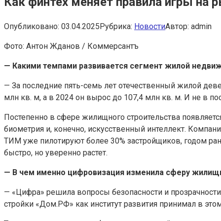
Как финтех меняет правила игры на 
Опубликовано:
03.04.2025
Рубрика:
Новости
Автор:
admin
Фото: Антон Жданов / Коммерсантъ
— Какими темпами развивается сегмент жилой недвиж
— За последние пять-семь лет отечественный жилой деве
млн кв. м, а в 2024 он вырос до 107,4 млн кв. м. И не 
Постепенно в сфере жилищного строительства появляется
биометрия и, конечно, искусственный интеллект. Компан
ТИМ уже пилотируют более 30% застройщиков, годом ране
быстро, но уверенно растет.
— В чем именно цифровизация изменила сферу жилищ
— «Цифра» решила вопросы безопасности и прозрачности 
стройки «Дом.РФ» как институт развития принимал в этом