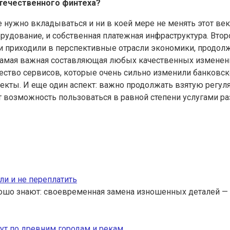
течественного финтеха?
 нужно вкладываться и ни в коей мере не менять этот век
орудование, и собственная платежная инфраструктура. Вто
ди приходили в перспективные отрасли экономики, продол
, самая важная составляющая любых качественных изменен
жество сервисов, которые очень сильно изменили банковс
оекты. И еще один аспект: важно продолжать взятую регул
т возможность пользоваться в равной степени услугами ра
ли и не переплатить
ошо знают: своевременная замена изношенных деталей — 
ут по древним городам и рекам