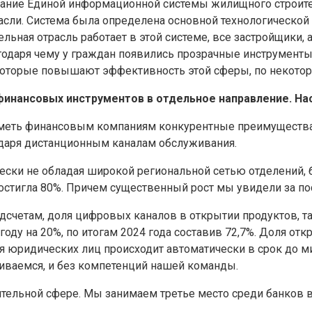
дание Единой информационной системы жилищного строител
сли. Система была определена основной технологической 
ная отрасль работает в этой системе, все застройщики, а 
годаря чему у граждан появились прозрачные инструменты
которые повышают эффективность этой сферы, по некотор
финансовых инструментов в отдельное направление. На
еть финансовым компаниям конкурентные преимущества:
годаря дистанционным каналам обслуживания.
чески не обладая широкой региональной сетью отделений,
достигла 80%. Причем существенный рост мы увидели за по
четам, доля цифровых каналов в открытии продуктов, та
году на 20%, по итогам 2024 года составив 72,7%. Доля от
я юридических лиц происходит автоматически в срок до м
живаемся, и без компетенций нашей команды.
оительной сфере. Мы занимаем третье место среди банков