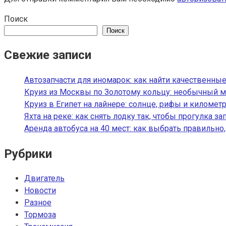
Поиск
Поиск
Свежие записи
Автозапчасти для иномарок: как найти качественные
Круиз из Москвы по Золотому кольцу: необычный м
Круиз в Египет на лайнере: солнце, рифы и километ
Яхта на реке: как снять лодку так, чтобы прогулка з
Аренда автобуса на 40 мест: как выбрать правильно
Рубрики
Двигатель
Новости
Разное
Тормоза