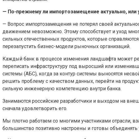
— По-прежнему ли импортозамещение актуально, или 
— Вопрос импортозамещения не потерял своей актуальнос
движением невозможно. Этому способствует и уход многи
сильных отечественных продуктов, которые справляются 
перезапустить бизнес-модели рыночных организаций.
Каждый банк в процессе изменения ландшафта может реш
переписать инфраструктуру под выросший или изменивши
системы (АБС), когда за контур системы выносятся нес
решить проблему с качеством данных, перейти на проду
сильную инженерную компетенцию внутри банка.
Занимаются российские разработчики и выходом на внешни
сначала удовлетворить его.
Мы плотно работаем со многими участниками отрасли, вза
большинство позитивно настроены и готовы объединять ус