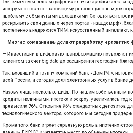
Так, заметным этапом цифрового пути стройки стало соз
инструмент стал по-настоящему революционным для отра
проблему с обманутыми дольщиками. Сегодня вся строитель
раскрывать свои данные через портал «наш.дом.рф», бла
постепенно внедряются ТИМ, искусственный интеллект, 
— Многие компании выделяют разработку и развитие 
— Инвестиции в цифровую трансформацию позволяют им
клиентом за счет big data до расширения географии бла
Так, входящий в группу компаний банк «Дом.РФ», истори
всей России, и сегодня доля электронных услуг в банке 
Назову лишь несколько цифр. По нашим собственным подс
кредиты наличными, ипотека и эскроу, увеличилась год к 
превысила 76%. Открытие 96% стандартных депозитов дл
технологического вектора, которого мы сегодня придер
Кроме того, банк играет серьезную роль в ипотечно-стр
данным ЕИСЖС и четвертое место по объемам ипотеки.