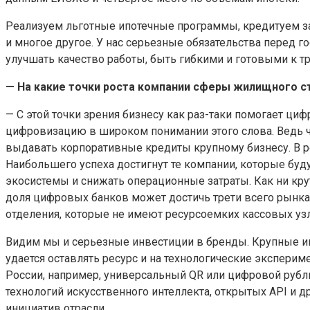
Реализуем льготные ипотечные программы, кредитуем з
и многое другое. У нас серьезные обязательства перед г
улучшать качество работы, быть гибкими и готовыми к т
— На какие точки роста компании сферы жилищного ст
— С этой точки зрения бизнесу как раз-таки помогает ци
цифровизацию в широком понимании этого слова. Ведь ч
выдавать корпоративные кредиты крупному бизнесу. В ро
Наибольшего успеха достигнут те компании, которые буд
экосистемы и снижать операционные затраты. Как ни кру
доля цифровых банков может достичь трети всего рынк
отделения, которые не имеют ресурсоемких кассовых уз
Видим мы и серьезные инвестиции в бренды. Крупные игр
удается оставлять ресурс и на технологические эксперим
России, например, универсальный QR или цифровой рубль
технологий искусственного интеллекта, открытых API и др
инициатив отрасли.