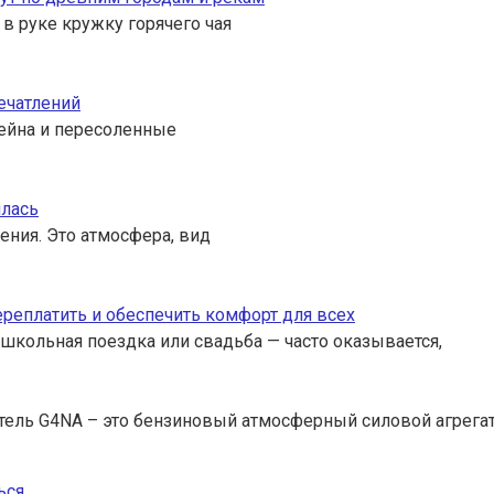
 в руке кружку горячего чая
ечатлений
ссейна и пересоленные
илась
ения. Это атмосфера, вид
переплатить и обеспечить комфорт для всех
 школьная поездка или свадьба — часто оказывается,
тель G4NA – это бензиновый атмосферный силовой агрега
ься
.