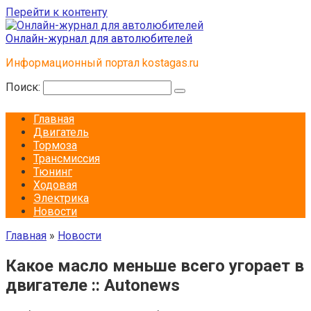
Перейти к контенту
Онлайн-журнал для автолюбителей
Информационный портал kostagas.ru
Поиск:
Главная
Двигатель
Тормоза
Трансмиссия
Тюнинг
Ходовая
Электрика
Новости
Главная
»
Новости
Какое масло меньше всего угорает в
двигателе :: Autonews