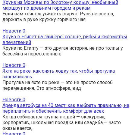
Круиз из Москвы по Золотому кольцу: необычный
маршрут по древним городам и рекам
Если вам хочется увидеть старую Русь не спеша,
держать в руке кружку горячего чая
Новости
0
Круиз в Египет на лайнере: солнце, рифы и километры
впечатлений
Круиз по Египту — это другая история, не про толпы у
бассейна и пересоленные
Новости
0
Яхта на реке: как снять лодку так, чтобы прогулка
запомнилась
Прогулка на яхте по реке — это не просто способ
перемещения. Это атмосфера, вид
Новости
0
Аренда автобуса на 40 мест: как выбрать правильно, не
переплатить и обеспечить комфорт для всех
Когда собирается группа людей — экскурсия,
корпоратив, школьная поездка или свадьба — часто
оказывается,
Новости
0