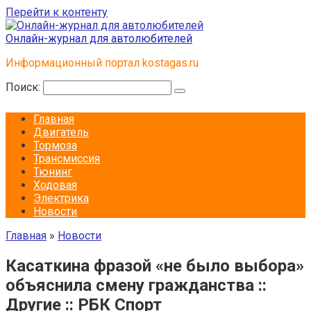
Перейти к контенту
Онлайн-журнал для автолюбителей
Информационный портал kostagas.ru
Поиск:
Главная
Двигатель
Тормоза
Трансмиссия
Тюнинг
Ходовая
Электрика
Новости
Главная
»
Новости
Касаткина фразой «не было выбора»
объяснила смену гражданства ::
Другие :: РБК Спорт