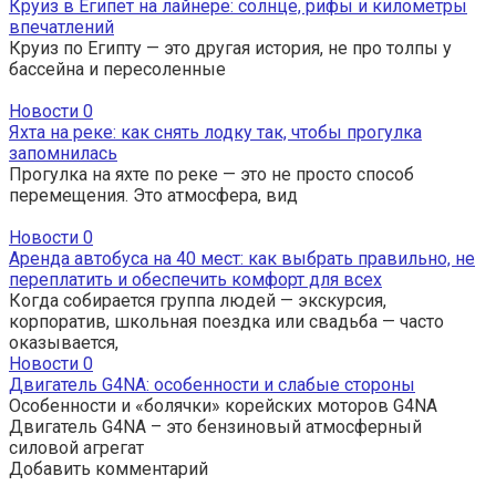
Круиз в Египет на лайнере: солнце, рифы и километры
впечатлений
Круиз по Египту — это другая история, не про толпы у
бассейна и пересоленные
Новости
0
Яхта на реке: как снять лодку так, чтобы прогулка
запомнилась
Прогулка на яхте по реке — это не просто способ
перемещения. Это атмосфера, вид
Новости
0
Аренда автобуса на 40 мест: как выбрать правильно, не
переплатить и обеспечить комфорт для всех
Когда собирается группа людей — экскурсия,
корпоратив, школьная поездка или свадьба — часто
оказывается,
Новости
0
Двигатель G4NA: особенности и слабые стороны
Особенности и «болячки» корейских моторов G4NA
Двигатель G4NA – это бензиновый атмосферный
силовой агрегат
Добавить комментарий