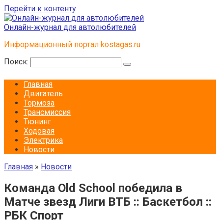
Перейти к контенту
Онлайн-журнал для автолюбителей
Информационный портал kostagas.ru
Поиск:
Главная
Двигатель
Тормоза
Трансмиссия
Тюнинг
Ходовая
Электрика
Новости
Главная
»
Новости
Команда Old School победила в
Матче звезд Лиги ВТБ :: Баскетбол ::
РБК Спорт