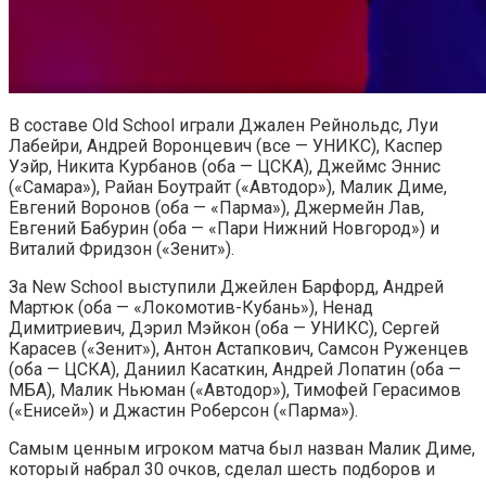
В составе Old School играли Джален Рейнольдс, Луи
Лабейри, Андрей Воронцевич (все — УНИКС), Каспер
Уэйр, Никита Курбанов (оба — ЦСКА), Джеймс Эннис
(«Самара»), Райан Боутрайт («Автодор»), Малик Диме,
Евгений Воронов (оба — «Парма»), Джермейн Лав,
Евгений Бабурин (оба — «Пари Нижний Новгород») и
Виталий Фридзон («Зенит»).
За New School выступили Джейлен Барфорд, Андрей
Мартюк (оба — «Локомотив-Кубань»), Ненад
Димитриевич, Дэрил Мэйкон (оба — УНИКС), Сергей
Карасев («Зенит»), Антон Астапкович, Самсон Руженцев
(оба — ЦСКА), Даниил Касаткин, Андрей Лопатин (оба —
МБА), Малик Ньюман («Автодор»), Тимофей Герасимов
(«Енисей») и Джастин Роберсон («Парма»).
Самым ценным игроком матча был назван Малик Диме,
который набрал 30 очков, сделал шесть подборов и