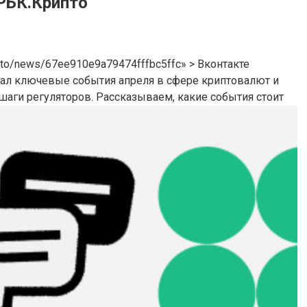
 РБК.Крипто
ypto/news/67ee910e9a79474fffbc5ffc» > Вконтакте
вал ключевые события апреля в сфере криптовалют и
ги регуляторов. Рассказываем, какие события стоит