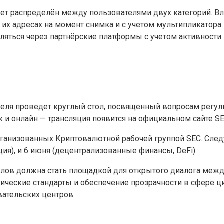
дет распределён между пользователями двух категорий. В
а их адресах на момент снимка и с учетом мультипликатор
яться через партнёрские платформы с учетом активности и
еля проведет круглый стол, посвященный вопросам регул
к и онлайн — трансляция появится на официальном сайте SE
рганизованных Криптовалютной рабочей группой SEC. След
ия), и 6 июня (децентрализованные финансы, DeFi).
толов должна стать площадкой для открытого диалога межд
гические стандарты и обеспечение прозрачности в сфере 
вательских центров.