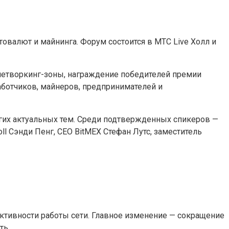
овалют и майнинга. Форум состоится в МТС Live Холл и
, нетворкинг-зоны, награждение победителей премии
зработчиков, майнеров, предпринимателей и
гих актуальных тем. Среди подтвержденных спикеров —
oll Сэнди Пенг, CEO BitMEX Стефан Лутс, заместитель
ективности работы сети. Главное изменение — сокращение
ть.