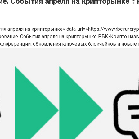
е. События апреля на крипторынке ::
ия апреля на крипторынке» data-url=»https://www.rbc.ru/cr
рование. События апреля на крипторынке РБК-Крипто наз
онференции, обновления ключевых блокчейнов и новые ша