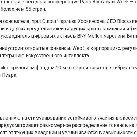
т шестая ежегодная конференция Paris Blockchain Week —
более чем 85 стран.
основателя Input Output Чарльза Хоскинсона, CEO Blockstr
ьяни и других представителей ведущих криптокомпаний и 
уководитель цифровых активов BNY Mellon Каролина Батл
дустрии: открытые финансы, Web3 в корпорациях, регул
нтеграцию искусственного интеллекта.
Block с призовым фондом 10 млн евро и хакатон в гибридн
 Лувра.
ленную на стимулирование устойчивого участия в экосисте
редусматривает равномерное распределение токенов на п
ят от текущих владений и увеличиваются в зависимости от