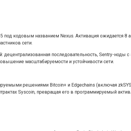
 5 под кодовым названием Nexus. Активация ожидается 8 ап
астников сети.
й: децентрализованная последовательность, Sentry-ноды 
повышение масштабируемости и устойчивости сети.
емыми решениями Bitcoin+ и Edgechains (включая zkSYS),
онтрактах Syscoin, превращая его в программируемый актив