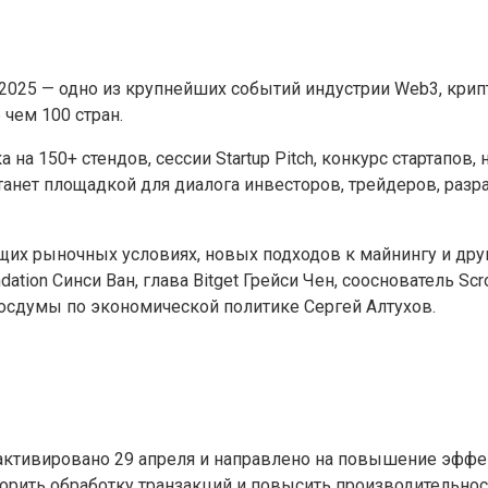
2025 — одно из крупнейших событий индустрии Web3, крипт
 чем 100 стран.
на 150+ стендов, сессии Startup Pitch, конкурс стартапов
м станет площадкой для диалога инвесторов, трейдеров, ра
щих рыночных условиях, новых подходов к майнингу и дру
ation Синси Ван, глава Bitget Грейси Чен, сооснователь Scr
осдумы по экономической политике Сергей Алтухов.
т активировано 29 апреля и направлено на повышение эфф
корить обработку транзакций и повысить производительнос