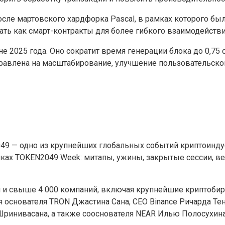
сле мартовского хардфорка Pascal, в рамках которого бы
 как смарт-контракты для более гибкого взаимодействия
 2025 года. Оно сократит время генерации блока до 0,75 
правлена на масштабирование, улучшение пользовательско
049 — одно из крупнейших глобальных событий криптоиндус
амках TOKEN2049 Week: митапы, ужины, закрытые сессии, 
ан и свыше 4 000 компаний, включая крупнейшие криптоби
основателя TRON Джастина Сана, CEO Binance Ричарда Тенг
 Шринивасана, а также сооснователя NEAR Илью Полосухина,