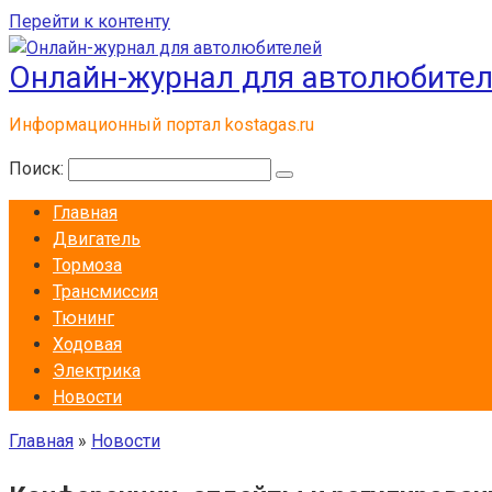
Перейти к контенту
Онлайн-журнал для автолюбите
Информационный портал kostagas.ru
Поиск:
Главная
Двигатель
Тормоза
Трансмиссия
Тюнинг
Ходовая
Электрика
Новости
Главная
»
Новости