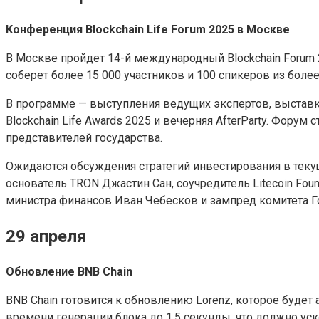
Конференция Blockchain Life Forum 2025 в Москве
В Москве пройдет 14-й международный Blockchain Forum 
соберет более 15 000 участников и 100 спикеров из более
В программе — выступления ведущих экспертов, выставка 
Blockchain Life Awards 2025 и вечерняя AfterParty. Фору
представителей государства.
Ожидаются обсуждения стратегий инвестирования в теку
основатель TRON Джастин Сан, соучредитель Litecoin Found
министра финансов Иван Чебесков и зампред комитета Г
29 апреля
Обновление BNB Chain
BNB Chain готовится к обновлению Lorenz, которое буде
времени генерации блока до 1,5 секунды, что должно ус