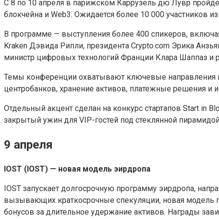
С 8 по 10 апреля в парижском Каррузель дю Лувр пройде
блокчейна и Web3. Ожидается более 10 000 участников из 
В программе — выступления более 400 спикеров, включая 
Kraken Дэвида Рипли, президента Crypto.com Эрика Анз
министр цифровых технологий Франции Клара Шаппаз и р
Темы конференции охватывают ключевые направления ин
центробанков, хранение активов, платежные решения и и
Отдельный акцент сделан на конкурс стартапов Start in 
закрытый ужин для VIP-гостей под стеклянной пирамидой
9 апреля
IOST (IOST) — новая модель эирдропа
IOST запускает долгосрочную программу эирдропа, направ
вызывающих краткосрочные спекуляции, новая модель п
бонусов за длительное удержание активов. Награды завис