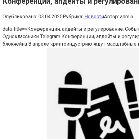
Конференции, апдейты и регулировани
Опубликовано:
03.04.2025
Рубрика:
Новости
Автор:
admin
data-title=»Конференции, апдейты и регулирование. Событ
Одноклассники Telegram Конференции, апдейты и регули
блокчейна
В апреле криптоиндустрию ждут масштабные к