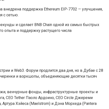
ла внедрена поддержка Ethereum EIP-7702 — улучшения,
 с сетью.
секунды и сделает BNB Chain одной из самых быстрых
го опыта и поддержку растущего числа
трии и Web3. Форум продлится два дня, но в Дубае с 28
вечеринки и воркшопы, объединяющие десятки тысяч
ржи, венчурные фонды, инфраструктурные проекты и
а, CEO Tether Паоло Ардоино, CEO Circle Джереми
 Артура Хэйеса (Maelstrom) и Дэна Морхеда (Pantera