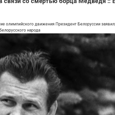
 связи со смертью борца Медведя :: Е
тие олимпийского движения
Президент Белоруссии заявил
белорусского народа