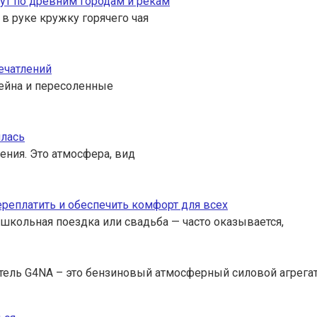
ут по древним городам и рекам
 в руке кружку горячего чая
ечатлений
ссейна и пересоленные
илась
ения. Это атмосфера, вид
переплатить и обеспечить комфорт для всех
 школьная поездка или свадьба — часто оказывается,
тель G4NA – это бензиновый атмосферный силовой агрега