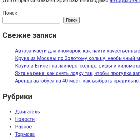
Для отправки комментария вам необходимо
авторизоват
Поиск
Поиск
Свежие записи
Автозапчасти для иномарок: как найти качественные
Круиз из Москвы по Золотому кольцу: необычный м
Круиз в Египет на лайнере: солнце, рифы и километ
Яхта на реке: как снять лодку так, чтобы прогулка з
Аренда автобуса на 40 мест: как выбрать правильно
Рубрики
Двигатель
Новости
Разное
Тормоза