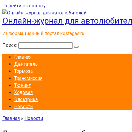
Перейти к контенту
Онлайн-журнал для автолюбите
Информационный портал kostagas.ru
Поиск:
Главная
Двигатель
Тормоза
Трансмиссия
Тюнинг
Ходовая
Электрика
Новости
Главная
»
Новости