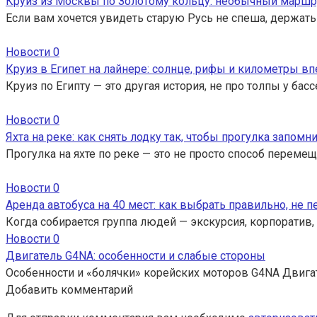
Круиз из Москвы по Золотому кольцу: необычный маршр
Если вам хочется увидеть старую Русь не спеша, держать
Новости
0
Круиз в Египет на лайнере: солнце, рифы и километры вп
Круиз по Египту — это другая история, не про толпы у ба
Новости
0
Яхта на реке: как снять лодку так, чтобы прогулка запомн
Прогулка на яхте по реке — это не просто способ перемещ
Новости
0
Аренда автобуса на 40 мест: как выбрать правильно, не 
Когда собирается группа людей — экскурсия, корпоратив,
Новости
0
Двигатель G4NA: особенности и слабые стороны
Особенности и «болячки» корейских моторов G4NA Двига
Добавить комментарий