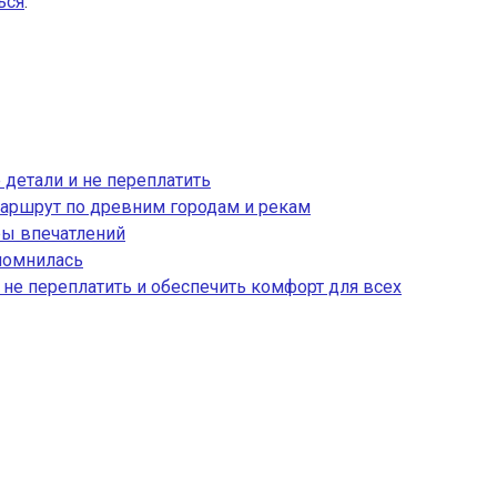
ься
.
 детали и не переплатить
аршрут по древним городам и рекам
ры впечатлений
апомнилась
, не переплатить и обеспечить комфорт для всех