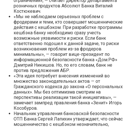
ограничения», — считает директор департамента
розничных продуктов Абсолют Банка Виталий
Костюкевич.
«Мы не наблюдаем серьезных проблем с
фродерами и теми, кто совершает мошеннические
действия с кешбэком. При разработке программы
кешбэка банку необходимо сразу учесть
возможные уязвимости и риски. Если банк
ответственно подошел к данной задаче, то риски
возникновения проблем из-за фродеров
минимальны», — говорит вице-президент по
информационной безопасности банка «Дом.РФ»
Дмитрий Никишов. Но, по его словам, банк не
против предложения АБР.
«Эта идея потребует внесения изменений во
множество законодательных актов — от
Гражданского кодекса до закона «О персональных
данных». Мы без оптимизма смотрим на
перспективы реализации такой инициативы», —
замечает зампред правления банка «Зенит» Игорь
Кособуров.
Начальник управления банковской безопасности
ОТП Банка Сергей Лапихин утверждает, что сейчас
мошенничество с кешбэком незначительно,