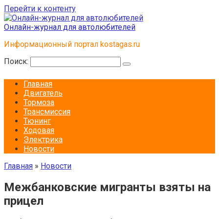
Перейти к контенту
Онлайн-журнал для автолюбителей
Информационный портал kostagas.ru
Поиск:
Главная
Двигатель
Тормоза
Трансмиссия
Тюнинг
Ходовая
Электрика
Новости
Главная
»
Новости
Межбанковские мигранты взяты на
прицел