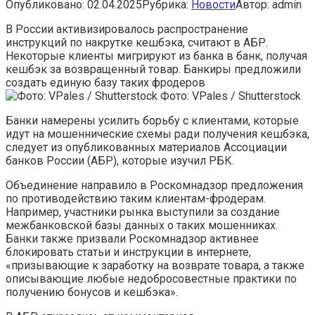
Опубликовано:
02.04.2025
Рубрика:
Новости
Автор:
admin
В России активизировалось распространение
инструкций по накрутке кешбэка, считают в АБР.
Некоторые клиенты мигрируют из банка в банк, получая
кешбэк за возвращенный товар. Банкиры предложили
создать единую базу таких фродеров
Фото: VPales / Shutterstock
Банки намерены усилить борьбу с клиентами, которые
идут на мошеннические схемы ради получения кешбэка,
следует из опубликованных материалов Ассоциации
банков России (АБР), которые изучил РБК.
Объединение направило в Роскомнадзор предложения
по противодействию таким клиентам-фродерам.
Например, участники рынка выступили за создание
межбанковской базы данных о таких мошенниках.
Банки также призвали Роскомнадзор активнее
блокировать статьи и инструкции в интернете,
«призывающие к заработку на возврате товара, а также
описывающие любые недобросовестные практики по
получению бонусов и кешбэка».