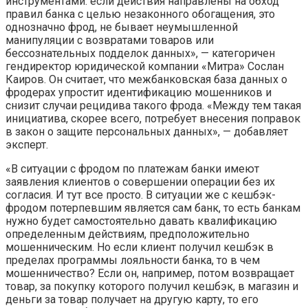
инструментами: если действия направлены на обход
правил банка с целью незаконного обогащения, это
однозначно фрод, не бывает неумышленной
манипуляции с возвратами товаров или
бессознательных подделок данных», — категоричен
гендиректор юридической компании «Митра» Сослан
Каиров. Он считает, что межбанковская база данных о
фродерах упростит идентификацию мошенников и
снизит случаи рецидива такого фрода. «Между тем такая
инициатива, скорее всего, потребует внесения поправок
в закон о защите персональных данных», — добавляет
эксперт.
«В ситуации с фродом по платежам банки имеют
заявления клиентов о совершении операции без их
согласия. И тут все просто. В ситуации же с кешбэк-
фродом потерпевшим является сам банк, то есть банкам
нужно будет самостоятельно давать квалификацию
определенным действиям, предположительно
мошенническим. Но если клиент получил кешбэк в
пределах программы лояльности банка, то в чем
мошенничество? Если он, например, потом возвращает
товар, за покупку которого получил кешбэк, в магазин и
деньги за товар получает на другую карту, то его