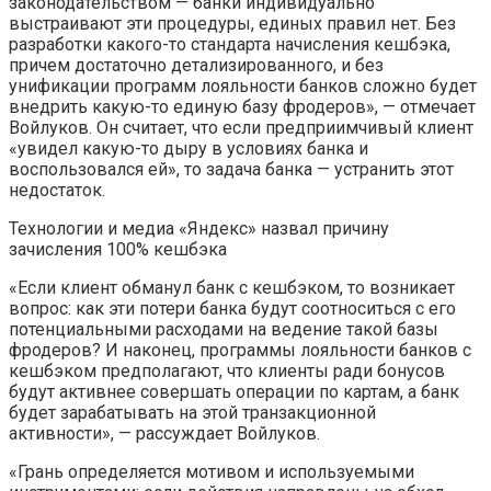
законодательством — банки индивидуально
выстраивают эти процедуры, единых правил нет. Без
разработки какого-то стандарта начисления кешбэка,
причем достаточно детализированного, и без
унификации программ лояльности банков сложно будет
внедрить какую-то единую базу фродеров», — отмечает
Войлуков. Он считает, что если предприимчивый клиент
«увидел какую-то дыру в условиях банка и
воспользовался ей», то задача банка — устранить этот
недостаток.
Технологии и медиа
«Яндекс» назвал причину
зачисления 100% кешбэка
«Если клиент обманул банк с кешбэком, то возникает
вопрос: как эти потери банка будут соотноситься с его
потенциальными расходами на ведение такой базы
фродеров? И наконец, программы лояльности банков с
кешбэком предполагают, что клиенты ради бонусов
будут активнее совершать операции по картам, а банк
будет зарабатывать на этой транзакционной
активности», — рассуждает Войлуков.
«Грань определяется мотивом и используемыми