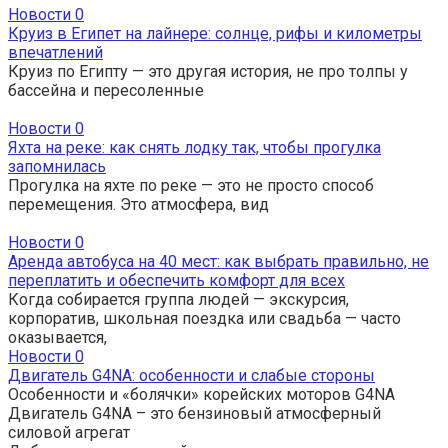
Новости
0
Круиз в Египет на лайнере: солнце, рифы и километры
впечатлений
Круиз по Египту — это другая история, не про толпы у
бассейна и пересоленные
Новости
0
Яхта на реке: как снять лодку так, чтобы прогулка
запомнилась
Прогулка на яхте по реке — это не просто способ
перемещения. Это атмосфера, вид
Новости
0
Аренда автобуса на 40 мест: как выбрать правильно, не
переплатить и обеспечить комфорт для всех
Когда собирается группа людей — экскурсия,
корпоратив, школьная поездка или свадьба — часто
оказывается,
Новости
0
Двигатель G4NA: особенности и слабые стороны
Особенности и «болячки» корейских моторов G4NA
Двигатель G4NA – это бензиновый атмосферный
силовой агрегат