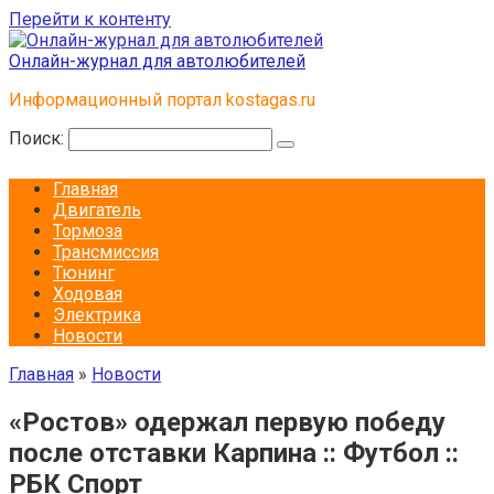
Перейти к контенту
Онлайн-журнал для автолюбителей
Информационный портал kostagas.ru
Поиск:
Главная
Двигатель
Тормоза
Трансмиссия
Тюнинг
Ходовая
Электрика
Новости
Главная
»
Новости
«Ростов» одержал первую победу
после отставки Карпина :: Футбол ::
РБК Спорт