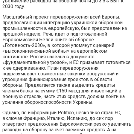
увеличение расходов на оборону почти до 3,5% ВВП к
2030 году.
Масштабный проект перевооружения всей Европы,
предполагающий интеграцию украинской оборонной
промышленности в европейскую, был представлен на
прошлой неделе. Речь идет о подготовленной
Еврокомиссией Белой книге об обороне
«Готовность-2030», в которой упомянут сценарий
«высокоинтенсивной войны» на европейском
континенте. Россия названа в документе
«фундаментальной угрозой», и ЕС призывает готовиться
к ее сдерживанию. План перевооружения
подразумевает совместные закупки вооружений и
упрощение финансирования проектов в области
обороны. Предлагается также выделить кредиты
членам блока на сумму €150 млрд для инвестиций в
военную отрасль, часть этих средств должна пойти на
усиление обороноспособности Украины.
Однако, по информации Politico, несколько стран ЕС,
включая Францию, Италию, Испанию, до сих пор
отвергают предложения Еврокомиссии резко увеличить
расходы на оборону за счет заемных средств. А на