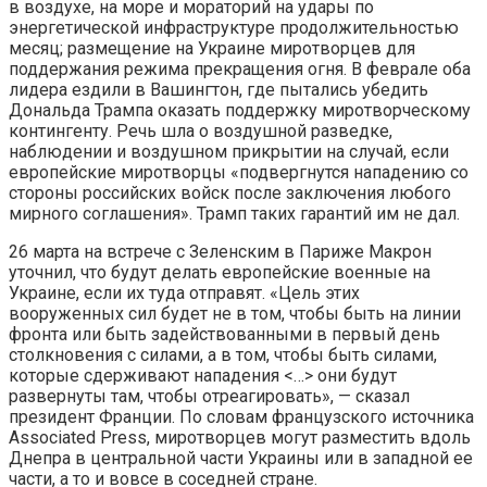
в воздухе, на море и мораторий на удары по
энергетической инфраструктуре продолжительностью
месяц; размещение на Украине миротворцев для
поддержания режима прекращения огня. В феврале оба
лидера ездили в Вашингтон, где пытались убедить
Дональда Трампа оказать поддержку миротворческому
контингенту. Речь шла о воздушной разведке,
наблюдении и воздушном прикрытии на случай, если
европейские миротворцы «подвергнутся нападению со
стороны российских войск после заключения любого
мирного соглашения». Трамп таких гарантий им не дал.
26 марта на встрече с Зеленским в Париже Макрон
уточнил, что будут делать европейские военные на
Украине, если их туда отправят. «Цель этих
вооруженных сил будет не в том, чтобы быть на линии
фронта или быть задействованными в первый день
столкновения с силами, а в том, чтобы быть силами,
которые сдерживают нападения <…> они будут
развернуты там, чтобы отреагировать», — сказал
президент Франции. По словам французского источника
Associated Press, миротворцев могут разместить вдоль
Днепра в центральной части Украины или в западной ее
части, а то и вовсе в соседней стране.