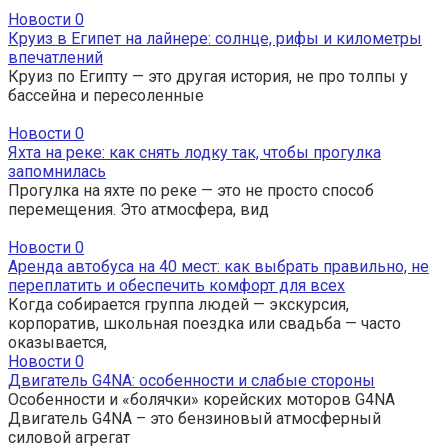
Новости
0
Круиз в Египет на лайнере: солнце, рифы и километры
впечатлений
Круиз по Египту — это другая история, не про толпы у
бассейна и пересоленные
Новости
0
Яхта на реке: как снять лодку так, чтобы прогулка
запомнилась
Прогулка на яхте по реке — это не просто способ
перемещения. Это атмосфера, вид
Новости
0
Аренда автобуса на 40 мест: как выбрать правильно, не
переплатить и обеспечить комфорт для всех
Когда собирается группа людей — экскурсия,
корпоратив, школьная поездка или свадьба — часто
оказывается,
Новости
0
Двигатель G4NA: особенности и слабые стороны
Особенности и «болячки» корейских моторов G4NA
Двигатель G4NA – это бензиновый атмосферный
силовой агрегат