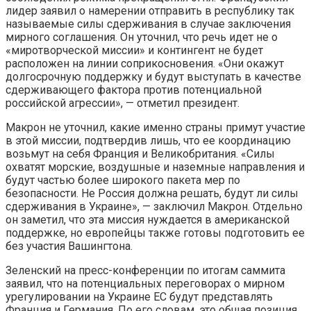
лидер заявил о намерении отправить в республику так
называемые силы сдерживания в случае заключения
мирного соглашения. Он уточнил, что речь идет не о
«миротворческой миссии» и контингент не будет
расположен на линии соприкосновения. «Они окажут
долгосрочную поддержку и будут выступать в качестве
сдерживающего фактора против потенциальной
российской агрессии», — отметил президент.
Макрон не уточнил, какие именно страны примут участие
в этой миссии, подтвердив лишь, что ее координацию
возьмут на себя Франция и Великобритания. «Силы
охватят морские, воздушные и наземные направления и
будут частью более широкого пакета мер по
безопасности. Не Россия должна решать, будут ли силы
сдерживания в Украине», — заключил Макрон. Отдельно
он заметил, что эта миссия нуждается в американской
поддержке, но европейцы также готовы подготовить ее
без участия Вашингтона.
Зеленский на пресс-конференции по итогам саммита
заявил, что на потенциальных переговорах о мирном
урегулировании на Украине ЕС будут представлять
Франция и Германия. По его словам, это общая позиция