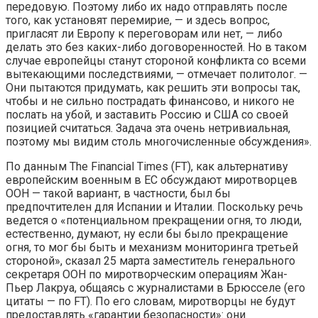
передовую. Поэтому либо их надо отправлять после
того, как установят перемирие, — и здесь вопрос,
пригласят ли Европу к переговорам или нет, — либо
делать это без каких-либо договоренностей. Но в таком
случае европейцы станут стороной конфликта со всеми
вытекающими последствиями, — отмечает политолог. —
Они пытаются придумать, как решить эти вопросы так,
чтобы и не сильно пострадать финансово, и никого не
послать на убой, и заставить Россию и США со своей
позицией считаться. Задача эта очень нетривиальная,
поэтому мы видим столь многочисленные обсуждения».
По данным The Financial Times (FT), как альтернативу
европейским военным в ЕС обсуждают миротворцев
ООН — такой вариант, в частности, был бы
предпочтителен для Испании и Италии. Поскольку речь
ведется о «потенциальном прекращении огня, то люди,
естественно, думают, ну если бы было прекращение
огня, то мог бы быть и механизм мониторинга третьей
стороной», сказал 25 марта заместитель генерального
секретаря ООН по миротворческим операциям Жан-
Пьер Лакруа, общаясь с журналистами в Брюсселе (его
цитаты — по FT). По его словам, миротворцы не будут
предоставлять «гарантии безопасности»: они