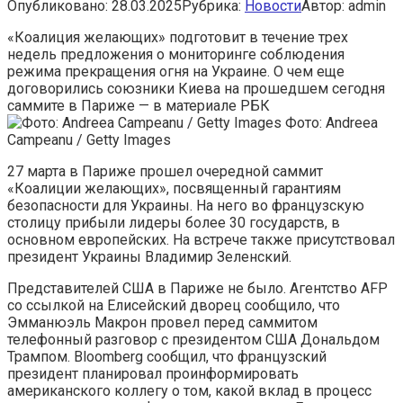
Опубликовано:
28.03.2025
Рубрика:
Новости
Автор:
admin
«Коалиция желающих» подготовит в течение трех
недель предложения о мониторинге соблюдения
режима прекращения огня на Украине. О чем еще
договорились союзники Киева на прошедшем сегодня
саммите в Париже — в материале РБК
Фото: Andreea
Campeanu / Getty Images
27 марта в Париже прошел очередной саммит
«Коалиции желающих», посвященный гарантиям
безопасности для Украины. На него во французскую
столицу прибыли лидеры более 30 государств, в
основном европейских. На встрече также присутствовал
президент Украины Владимир Зеленский.
Представителей США в Париже не было. Агентство AFP
со ссылкой на Елисейский дворец сообщило, что
Эмманюэль Макрон провел перед саммитом
телефонный разговор с президентом США Дональдом
Трампом. Bloomberg сообщил, что французский
президент планировал проинформировать
американского коллегу о том, какой вклад в процесс