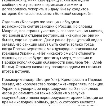
украинской армии». Еще французский президент
сообщил, что участники парижского саммита
договорились ускорить выдачу Киеву кредитов,
которые были согласованы «Большой семеркой».
Отдельно «Коалиция желающих» обсудила
возможность снятия санкций с России. По словам
Макрона, все страны-участницы согласились во мнении,
что время для отмены рестрикций, «какими бы они ни
были», еще не пришло. Днем ранее французский лидер
заявил, что санкции могут быть сняты только тогда,
когда Россия вернется к международно признанным
границам Украины. «Нет никакого смысла отменять
санкции, пока не будет достигнут мир», — заявил в
Париже исполняющий обязанности канцлера ФРГ Олаф
Шольц. Стармер назвал эту позицию одним из главных
итогов встречи.
Премьер-министр Швеции Ульф Кристерссон в Париже
заявил, что королевство продолжит «укреплять позиции
Украины», ускорив ее перевооружение. За несколько
часов до саммита он также объявил о запуске
«крупнейшего плана перевооружения армии Швеции со
времен холодной войны», целью которого является