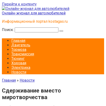
Перейти к контенту
Онлайн-журнал для автолюбителей
Информационный портал kostagas.ru
Поиск:
Главная
Двигатель
Тормоза
Трансмиссия
Тюнинг
Ходовая
Электрика
Новости
Главная
»
Новости
Сдерживание вместо
миротворчества