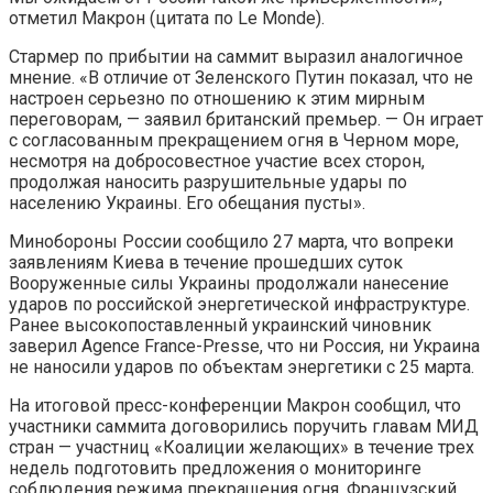
отметил Макрон (цитата по Le Monde).
Стармер по прибытии на саммит выразил аналогичное
мнение. «В отличие от Зеленского Путин показал, что не
настроен серьезно по отношению к этим мирным
переговорам, — заявил британский премьер. — Он играет
с согласованным прекращением огня в Черном море,
несмотря на добросовестное участие всех сторон,
продолжая наносить разрушительные удары по
населению Украины. Его обещания пусты».
Минобороны России сообщило 27 марта, что вопреки
заявлениям Киева в течение прошедших суток
Вооруженные силы Украины продолжали нанесение
ударов по российской энергетической инфраструктуре.
Ранее высокопоставленный украинский чиновник
заверил Agence France-Presse, что ни Россия, ни Украина
не наносили ударов по объектам энергетики с 25 марта.
На итоговой пресс-конференции Макрон сообщил, что
участники саммита договорились поручить главам МИД
стран — участниц «Коалиции желающих» в течение трех
недель подготовить предложения о мониторинге
соблюдения режима прекращения огня. Французский