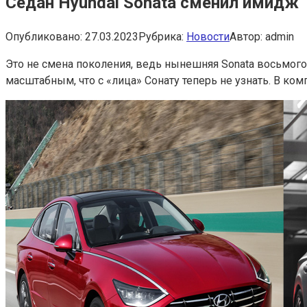
Седан Hyundai Sonata сменил имидж
Опубликовано:
27.03.2023
Рубрика:
Новости
Автор:
admin
Это не смена поколения, ведь нынешняя Sonata восьмого
масштабным, что с «лица» Сонату теперь не узнать. В ком