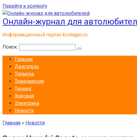
Перейти к контенту
Онлайн-журнал для автолюбите
Информационный портал kostagas.ru
Поиск:
Главная
Двигатель
Тормоза
Трансмиссия
Тюнинг
Ходовая
Электрика
Новости
Главная
»
Новости