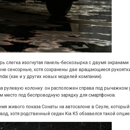
рь слегка изогнутая панель-бескозырка с двумя экранами
ыне сенсорные, хотя сохранены две вращающиеся рукоятк
dai (как и у других новых моделей компании).
на рулевую колонку: он расположен справа под рычажком 
м место под беспроводную зарядку для смартфонов.
емя живого показа Сонаты на автосалоне в Сеуле, который
д, хотя родственный седан Kia K5 обзавелся такой опцией