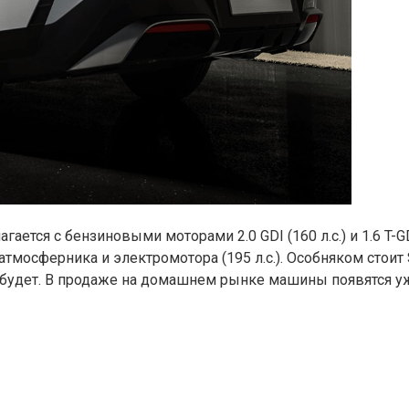
ся с бензиновыми моторами 2.0 GDI (160 л.с.) и 1.6 T-GDI (
осферника и электромотора (195 л.с.). Особняком стоит Sona
будет. В продаже на домашнем рынке машины появятся уж