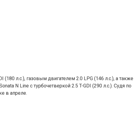
180 л.с.), газовым двигателем 2.0 LPG (146 л.с.), а также
ta N Line с турбочетверкой 2.5 T-GDI (290 л.с.). Судя по
е в апреле.