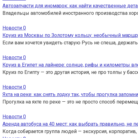
Автозапчасти для иномарок: как найти качественные дета
Владельцы автомобилей иностранного производства хор
Новости
0
Круиз из Москвы по Золотому кольцу: необычный маршр
Если вам хочется увидеть старую Русь не спеша, держать
Новости
0
Круиз в Египет на лайнере: солнце, рифы и километры вп
Круиз по Египту — это другая история, не про толпы у ба
Новости
0
Яхта на реке: как снять лодку так, чтобы прогулка запомн
Прогулка на яхте по реке — это не просто способ перемещ
Новости
0
Аренда автобуса на 40 мест: как выбрать правильно, не 
Когда собирается группа людей — экскурсия, корпоратив,