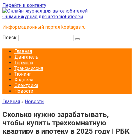
Перейти к контенту
Онлайн-журнал для автолюбителей
Информационный портал kostagas.ru
Поиск:
Главная
Двигатель
Тормоза
Трансмиссия
Тюнинг
Ходовая
Электрика
Новости
Главная
»
Новости
Сколько нужно зарабатывать,
чтобы купить трехкомнатную
квартиру в ипотеку в 2025 году | РБК