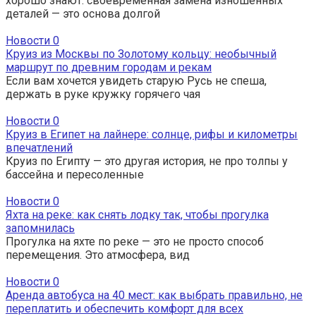
хорошо знают: своевременная замена изношенных
деталей — это основа долгой
Новости
0
Круиз из Москвы по Золотому кольцу: необычный
маршрут по древним городам и рекам
Если вам хочется увидеть старую Русь не спеша,
держать в руке кружку горячего чая
Новости
0
Круиз в Египет на лайнере: солнце, рифы и километры
впечатлений
Круиз по Египту — это другая история, не про толпы у
бассейна и пересоленные
Новости
0
Яхта на реке: как снять лодку так, чтобы прогулка
запомнилась
Прогулка на яхте по реке — это не просто способ
перемещения. Это атмосфера, вид
Новости
0
Аренда автобуса на 40 мест: как выбрать правильно, не
переплатить и обеспечить комфорт для всех