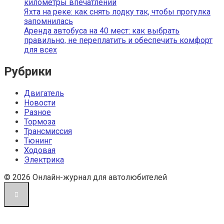
километры впечатлений
Яхта на реке: как снять лодку так, чтобы прогулка
запомнилась
Аренда автобуса на 40 мест: как выбрать
правильно, не переплатить и обеспечить комфорт
для всех
Рубрики
Двигатель
Новости
Разное
Тормоза
Трансмиссия
Тюнинг
Ходовая
Электрика
© 2026 Онлайн-журнал для автолюбителей