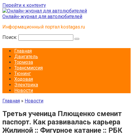
Перейти к контенту
Онлайн-журнал для автолюбителей
Информационный портал kostagas.ru
Поиск:
Главная
Двигатель
Тормоза
Трансмиссия
Тюнинг
Ходовая
Электрика
Новости
Главная
»
Новости
Третья ученица Плющенко сменит
паспорт. Как развивалась карьера
Жилиной :: Фигурное катание :: РБК