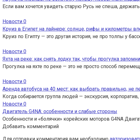
Если вам хочется увидеть старую Русь не спеша, держать
Новости
0
Круиз в Египет на лайнере: солнце, рифы и километры вп
Круиз по Египту — это другая история, не про толпы у ба
Новости
0
Яхта на реке: как снять лодку так, чтобы прогулка запомн
Прогулка на яхте по реке — это не просто способ перемещ
Новости
0
Аренда автобуса на 40 мест: как выбрать правильно, не 
Когда собирается группа людей — экскурсия, корпоратив,
Новости
0
Двигатель G4NA: особенности и слабые стороны
Особенности и «болячки» корейских моторов G4NA Двига
Добавить комментарий
Для отправки комментария вам необходимо
авторизоват