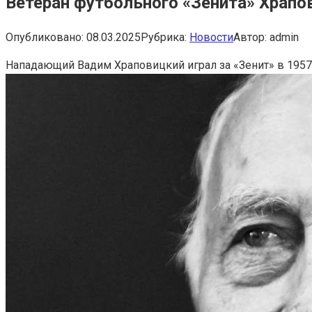
Ветеран футбольного «Зенита» Храпови
Опубликовано:
08.03.2025
Рубрика:
Новости
Автор:
admin
Нападающий Вадим Храповицкий играл за «Зенит» в 1957