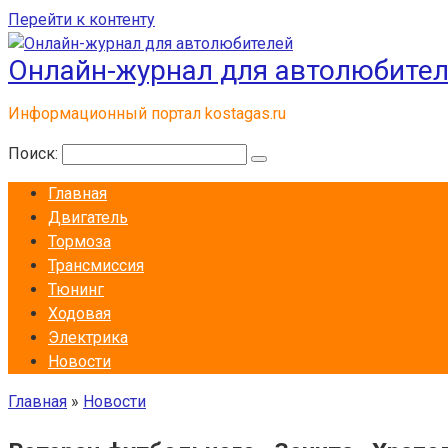
Перейти к контенту
Онлайн-журнал для автолюбите
Информационный портал kostagas.ru
Поиск:
Главная
Двигатель
Тормоза
Трансмиссия
Тюнинг
Ходовая
Электрика
Новости
Главная
»
Новости