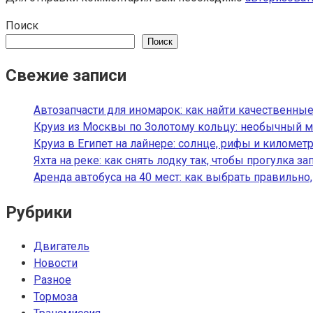
Поиск
Поиск
Свежие записи
Автозапчасти для иномарок: как найти качественные
Круиз из Москвы по Золотому кольцу: необычный м
Круиз в Египет на лайнере: солнце, рифы и километ
Яхта на реке: как снять лодку так, чтобы прогулка з
Аренда автобуса на 40 мест: как выбрать правильно
Рубрики
Двигатель
Новости
Разное
Тормоза