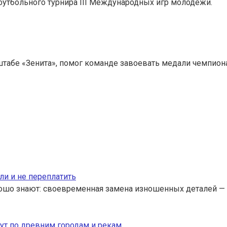
футбольного турнира III Международных игр молодежи.
табе «Зенита», помог команде завоевать медали чемпионат
ли и не переплатить
ошо знают: своевременная замена изношенных деталей — 
ут по древним городам и рекам