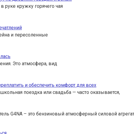
 в руке кружку горячего чая
ечатлений
ссейна и пересоленные
илась
ения. Это атмосфера, вид
переплатить и обеспечить комфорт для всех
 школьная поездка или свадьба — часто оказывается,
тель G4NA – это бензиновый атмосферный силовой агрега
ься
.