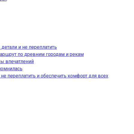
 детали и не переплатить
аршрут по древним городам и рекам
ры впечатлений
апомнилась
, не переплатить и обеспечить комфорт для всех